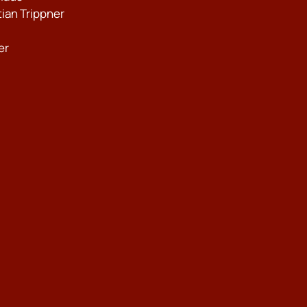
stian Trippner
er