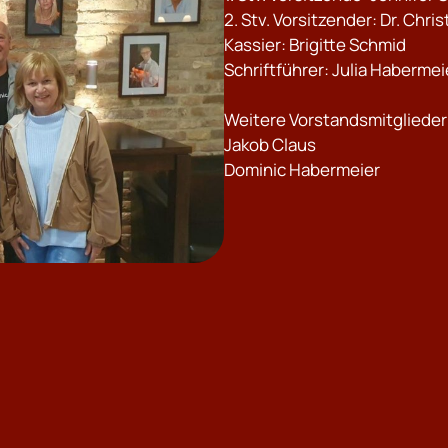
2.⁠ ⁠Stv. Vorsitzender: Dr. Chri
Kassier: Brigitte Schmid
Schriftführer: Julia Habermei
Weitere Vorstandsmitglieder
Jakob Claus
Dominic Habermeier