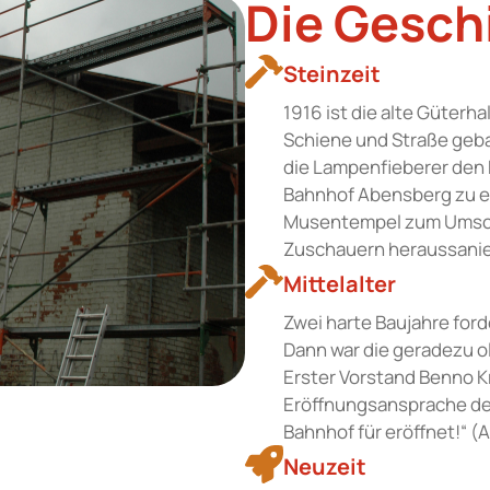
Die Gesch
Steinzeit
1916 ist die alte Güter
Schiene und Straße geba
die Lampenfieberer den 
Bahnhof Abensberg zu er
Musentempel zum Umschl
Zuschauern heraussanie
Mittelalter
Zwei harte Baujahre for
Dann war die geradezu o
Erster Vorstand Benno K
Eröffnungsansprache den
Bahnhof für eröffnet!“ (
Neuzeit