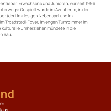
nfieber, Erwachsene und Junioren, war seit 1996
terwegs: Gespielt wurde im Aventinum, in der
uer (dort im riesigen Nebensaal und im
, im Troadstadl-Foyer, im engen Turmzimmer im
e kulturelle Umherziehen mündete in die
en Bau.
and
ber
Claus