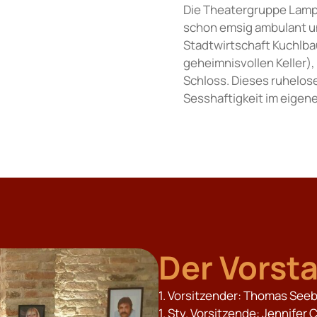
Die Theatergruppe Lampe
schon emsig ambulant un
Stadtwirtschaft Kuchlba
geheimnisvollen Keller)
Schloss. Dieses ruhelos
Sesshaftigkeit im eigen
Der Vorst
1.⁠ ⁠Vorsitzender: Thomas See
1.⁠ ⁠Stv. Vorsitzende: Jennifer 