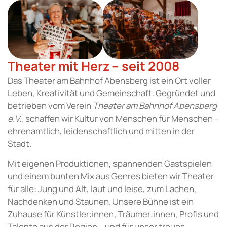
Theater mit Herz – seit 2008
Das Theater am Bahnhof Abensberg ist ein Ort voller
Leben, Kreativität und Gemeinschaft. Gegründet und
betrieben vom Verein
Theater am Bahnhof Abensberg
e.V.
, schaffen wir Kultur von Menschen für Menschen –
ehrenamtlich, leidenschaftlich und mitten in der
Stadt.
Mit eigenen Produktionen, spannenden Gastspielen
und einem bunten Mix aus Genres bieten wir Theater
für alle: Jung und Alt, laut und leise, zum Lachen,
Nachdenken und Staunen. Unsere Bühne ist ein
Zuhause für Künstler:innen, Träumer:innen, Profis und
Talente aus der Region – und für unser treues